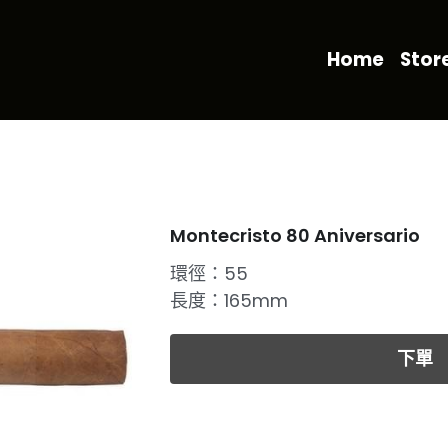
Home
Stor
Montecristo 80 Aniversario
環徑：55
長度：165mm
下單