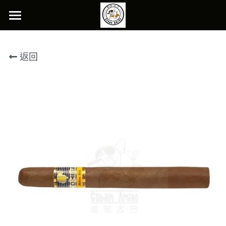
Home
返回
Store
Facebook
搜索
CONTACT US