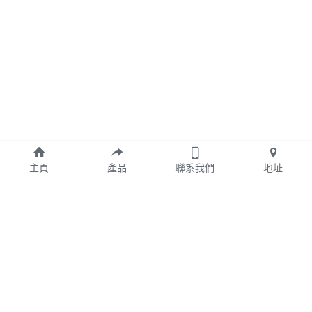
主頁
產品
聯系我們
地址
Cookie的使用
我們使用cookies來確保流暢的瀏覽體驗。若
按下接受，即表示你同意使用cookies。
© 2020
了解更多