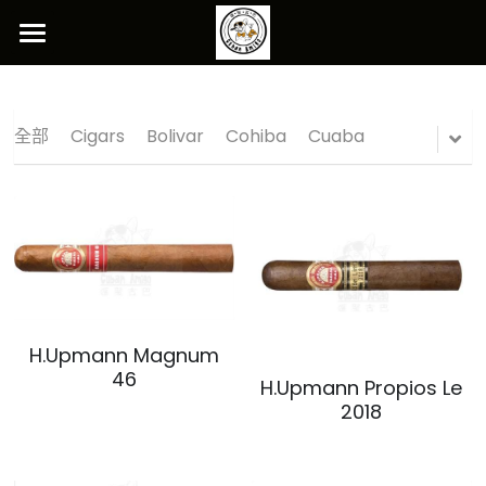
Home
Store
全部
Cigars
Bolivar
Cohiba
Cuaba
Facebook
搜索
CONTACT US
H.Upmann Magnum
46
H.Upmann Propios Le
2018