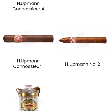
H.Upmann
Connossieur A
H.Upmann
H Upmann No. 2
Connossieur 1